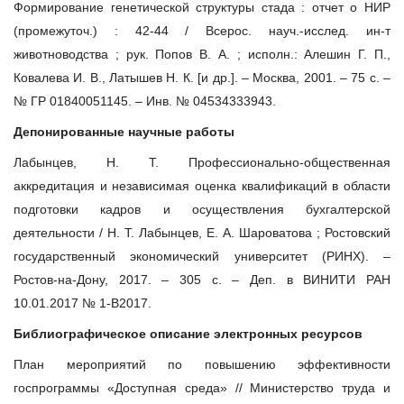
Формирование генетической структуры стада : отчет о НИР
(промежуточ.) : 42-44 / Всерос. науч.-исслед. ин-т
животноводства ; рук. Попов В. А. ; исполн.: Алешин Г. П.,
Ковалева И. В., Латышев Н. К. [и др.]. – Москва, 2001. – 75 с. –
№ ГР 01840051145. – Инв. № 04534333943.
Депонированные научные работы
Лабынцев, Н. Т. Профессионально-общественная
аккредитация и независимая оценка квалификаций в области
подготовки кадров и осуществления бухгалтерской
деятельности / Н. Т. Лабынцев, Е. А. Шароватова ; Ростовский
государственный экономический университет (РИНХ). –
Ростов-на-Дону, 2017. – 305 с. – Деп. в ВИНИТИ РАН
10.01.2017 № 1-В2017.
Библиографическое описание электронных ресурсов
План мероприятий по повышению эффективности
госпрограммы «Доступная среда» // Министерство труда и