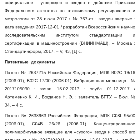
официальное : утвержден и введен в действие Приказом
Федерального агентства по техническому регулированию и
метрологии от 28 июля 2017 г. № 767-ст : введен впервые :
дата введения 2017-12-01 / разработан Всероссийским научно
исследовательским институтом стандартизации и
сертификации в машиностроении (ВНИИНМАШ). – Москва :
Стандартинформ, 2017. – V, 43, [1] с.
Патентные документы
Патент № 2637215 Российская Федерация, МПК B02C 19/16
(2006.01), B02C 17/00 (2006.01). Вибрационная мельница : №
2017105030 : заявл. 15.02.2017 : опубл. 01.12.2017 /
Артеменко К. И., Богданов Н. Э. ; заявитель БГТУ. – Бюл. №
34. – 4 с.
Патент № 2638963 Российская Федерация, МПК C08L 95/00
(2006.01), C04B 26/26 (2006.01). Концентрированное
полимербитумное вяжущее для «сухого» ввода и способ его
получения : № 2017101011 : заявл. 12.01.2017 : опубл.