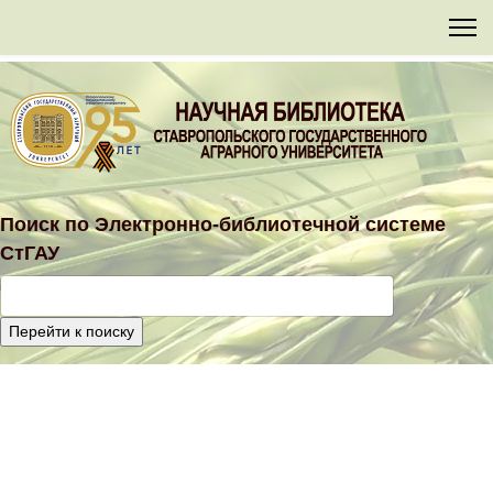
Поиск по
Электронно-библиотечной
системе
СтГАУ