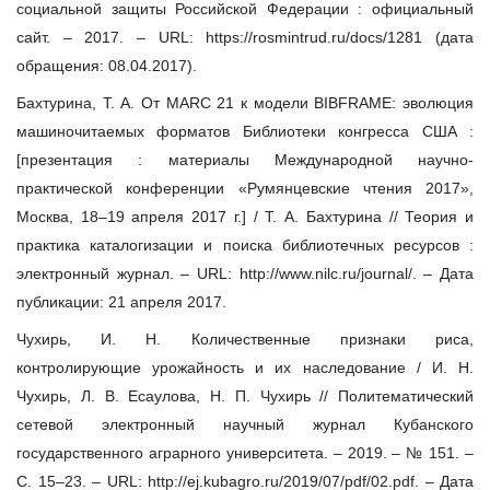
социальной защиты Российской Федерации : официальный
сайт. – 2017. – URL: https://rosmintrud.ru/docs/1281 (дата
обращения: 08.04.2017).
Бахтурина, Т. А. От МАRС 21 к модели BIBFRAME: эволюция
машиночитаемых форматов Библиотеки конгресса США :
[презентация : материалы Международной научно-
практической конференции «Румянцевские чтения 2017»,
Москва, 18–19 апреля 2017 г.] / Т. А. Бахтурина // Теория и
практика каталогизации и поиска библиотечных ресурсов :
электронный журнал. – URL: http://www.nilc.ru/journal/. – Дата
публикации: 21 апреля 2017.
Чухирь, И. Н. Количественные признаки риса,
контролирующие урожайность и их наследование / И. Н.
Чухирь, Л. В. Есаулова, Н. П. Чухирь // Политематический
сетевой электронный научный журнал Кубанского
государственного аграрного университета. – 2019. – № 151. –
С. 15–23. – URL: http://ej.kubagro.ru/2019/07/pdf/02.pdf. – Дата